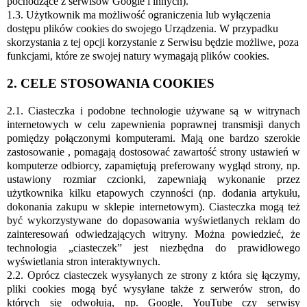
pochodzące z serwisów Google i innych).
1.3. Użytkownik ma możliwość ograniczenia lub wyłączenia
dostępu plików cookies do swojego Urządzenia. W przypadku
skorzystania z tej opcji korzystanie z Serwisu będzie możliwe, poza
funkcjami, które ze swojej natury wymagają plików cookies.
2. CELE STOSOWANIA COOKIES
2.1. Ciasteczka i podobne technologie używane są w witrynach
internetowych w celu zapewnienia poprawnej transmisji danych
pomiędzy połączonymi komputerami. Mają one bardzo szerokie
zastosowanie , pomagają dostosować zawartość strony ustawień w
komputerze odbiorcy, zapamiętują preferowany wygląd strony, np.
ustawiony rozmiar czcionki, zapewniają wykonanie przez
użytkownika kilku etapowych czynności (np. dodania artykułu,
dokonania zakupu w sklepie internetowym). Ciasteczka mogą też
być wykorzystywane do dopasowania wyświetlanych reklam do
zainteresowań odwiedzających witryny. Można powiedzieć, że
technologia „ciasteczek” jest niezbędna do prawidłowego
wyświetlania stron interaktywnych.
2.2. Oprócz ciasteczek wysyłanych ze strony z która się łączymy,
pliki cookies mogą być wysyłane także z serwerów stron, do
których się odwołują, np. Google, YouTube czy serwisy