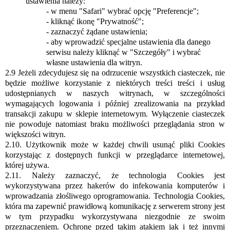
ustawienia należy:
- w menu "Safari" wybrać opcję "Preferencje";
- kliknąć ikonę "Prywatność";
- zaznaczyć żądane ustawienia;
- aby wprowadzić specjalne ustawienia dla danego
serwisu należy kliknąć w "Szczegóły" i wybrać
własne ustawienia dla witryn.
2.9 Jeżeli zdecydujesz się na odrzucenie wszystkich ciasteczek, nie
będzie możliwe korzystanie z niektórych treści treści i usług
udostępnianych w naszych witrynach, w szczególności
wymagających logowania i później zrealizowania na przykład
transakcji zakupu w sklepie internetowym. Wyłączenie ciasteczek
nie powoduje natomiast braku możliwości przeglądania stron w
większości witryn.
2.10. Użytkownik może w każdej chwili usunąć pliki Cookies
korzystając z dostępnych funkcji w przeglądarce internetowej,
której używa.
2.11. Należy zaznaczyć, że technologia Cookies jest
wykorzystywana przez hakerów do infekowania komputerów i
wprowadzania złośliwego oprogramowania. Technologia Cookies,
która ma zapewnić prawidłową komunikację z serwerem strony jest
w tym przypadku wykorzystywana niezgodnie ze swoim
przeznaczeniem. Ochronę przed takim atakiem jak i też innymi