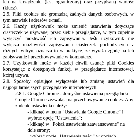
ich na Urządzeniu (jest ograniczony) oraz przypisaną wartość
(klucz).
2.5. Pliki cookies nie gromadzą żadnych danych osobowych, w
tym nazwisk i adresów e-mail.
2.6. Każdy użytkownik może zmienić ustawienia dotyczące
ciasteczek w używanej przez siebie przeglądarce, w tym zupełnie
wyłączyć możliwość ich zapisywania. Jeśli użytkownik nie
wyłącza możliwości zapisywania ciasteczek pochodzących z
różnych witryn, oznacza to w praktyce, ze wyraża zgodę na ich
zapisywanie i przechowywanie w komputerze.
2.7. Użytkownik może w każdej chwili usunąć pliki Cookies
korzystając z dostępnych funkcji w przeglądarce internetowej,
której używa.
2.8. Sposoby opisujące wyłączenie lub zmianę ustawień dla
najpopularniejszych przeglądarek internetowych:
2.8.1.
Google Chrome - domyślne ustawienia przeglądarki
Google Chrome zezwalają na przechowywanie cookies. Aby
zmienić ustawienia należy:
- kliknąć w menu "Ustawienia Google Chrome" i
wybrać opcję "Ustawienia";
- kliknąć w "Pokaż ustawienia zaawansowane" na
dole strony;
- wybrać opcję "Ustawienia treści" w opcjach