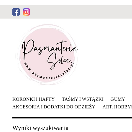
KORONKI I HAFTY
TAŚMY I WSTĄŻKI
GUMY
AKCESORIA I DODATKI DO ODZIEŻY
ART. HOBB
Wyniki wyszukiwania