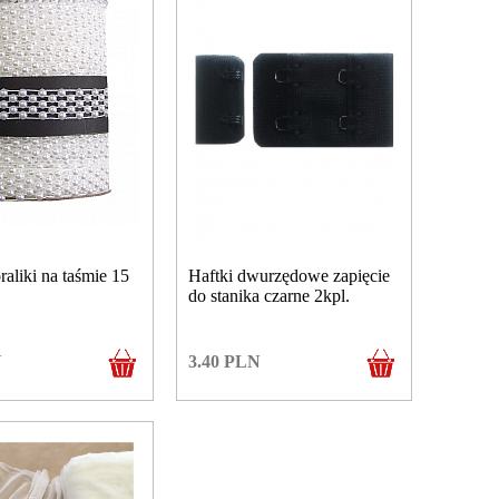
raliki na taśmie 15
Haftki dwurzędowe zapięcie
.
do stanika czarne 2kpl.
N
3.40
PLN