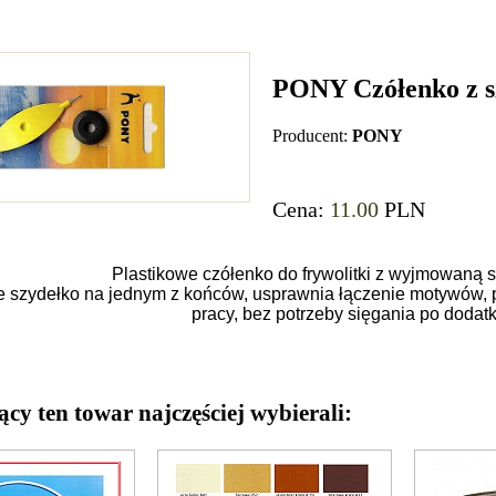
PONY Czółenko z sz
Producent:
PONY
Cena:
11.00
PLN
Plastikowe czółenko do frywolitki z wyjmowaną sz
ie szydełko na jednym z końców, usprawnia łączenie motywów, pr
pracy, bez potrzeby sięgania po dodat
ący ten towar najczęściej wybierali: