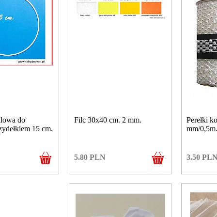
alowa do
Filc 30x40 cm. 2 mm.
Perełki ko
szydełkiem 15 cm.
mm/0,5m
5.80
PLN
3.50
PL