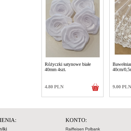
Różyczki satynowe białe
Bawełnian
40mm 4szt.
40cm/0,5
4.80
PLN
9.00
PL
ENIA:
KONTO:
yłki
Raiffeisen Polbank