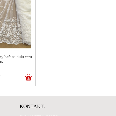
y haft na tiulu ecru
m.
N
KONTAKT: