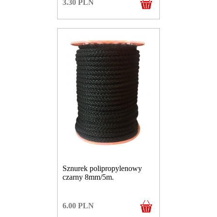
3.30
PLN
Sznurek polipropylenowy
czarny 8mm/5m.
6.00
PLN