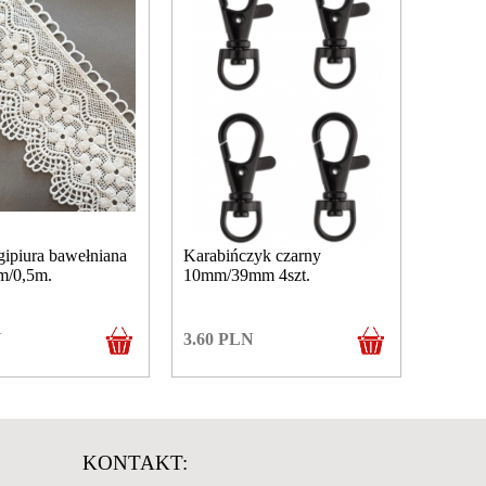
ipiura bawełniana
Karabińczyk czarny
m/0,5m.
10mm/39mm 4szt.
N
3.60
PLN
KONTAKT: