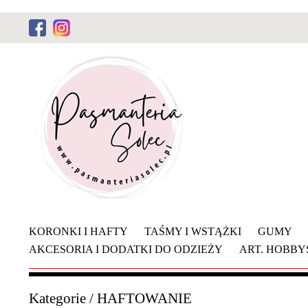
KORONKI I HAFTY
TAŚMY I WSTĄŻKI
GUMY
AKCESORIA I DODATKI DO ODZIEŻY
ART. HOBB
Kategorie
/
HAFTOWANIE