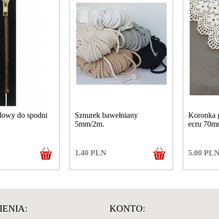
lowy do spodni
Sznurek bawełniany
Koronka g
5mm/2m.
ecru 70m
1.40
PLN
5.00
PL
ENIA:
KONTO: