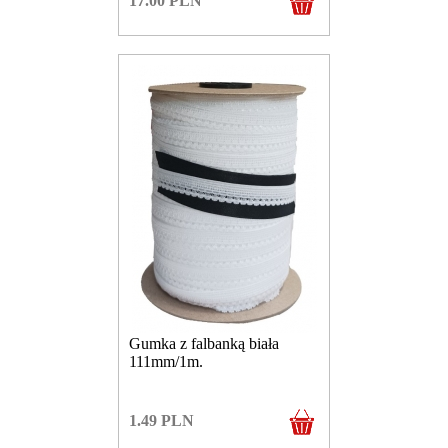
17.00
PLN
Gumka z falbanką biała
111mm/1m.
1.49
PLN