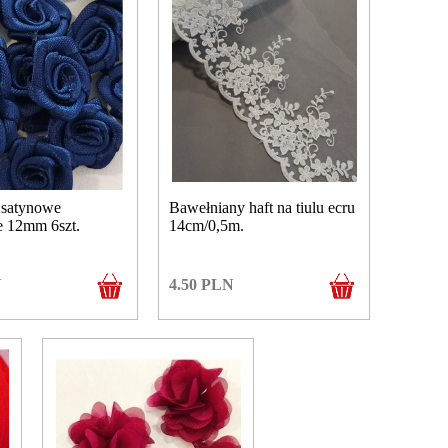
 satynowe
Bawełniany haft na tiulu ecru
e 12mm 6szt.
14cm/0,5m.
N
4.50
PLN