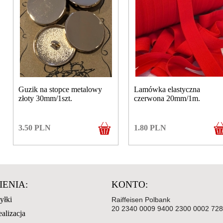
Guzik na stopce metalowy
Lamówka elastyczna
złoty 30mm/1szt.
czerwona 20mm/1m.
3.50
PLN
1.80
PLN
ENIA:
KONTO:
yłki
Raiffeisen Polbank
20 2340 0009 9400 2300 0002 72
ealizacja