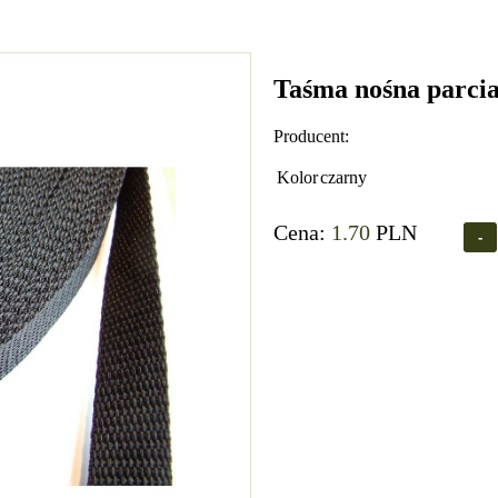
Taśma nośna parci
Producent:
Kolor
czarny
Cena:
1.70
PLN