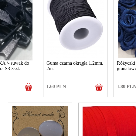
/- suwak do
Guma czarna okrągła 1,2mm.
Różyczki
ra S3 3szt.
2m.
granatow
1.60
PLN
1.80
PL