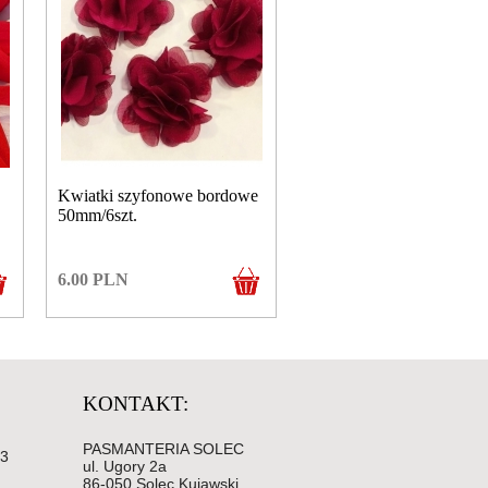
Kwiatki szyfonowe bordowe
50mm/6szt.
6.00
PLN
KONTAKT:
PASMANTERIA SOLEC
83
ul. Ugory 2a
86-050 Solec Kujawski