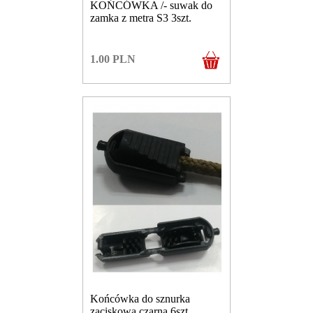
KOŃCÓWKA /- suwak do
zamka z metra S3 3szt.
1.00
PLN
Końcówka do sznurka
zaciskowa czarna 6szt.