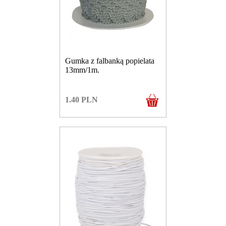
Gumka z falbanką popielata
13mm/1m.
1.40
PLN