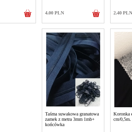
4.00
PLN
2.40
PL
Taśma suwakowa granatowa
Koronka e
zamek z metra 3mm 1mb+
cm/0,5m.
końcówka