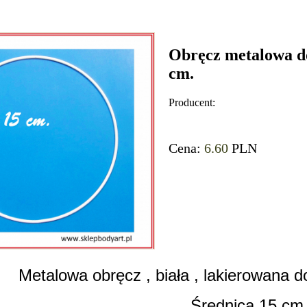
Obręcz metalowa do
cm.
Producent:
Cena:
6.60
PLN
Metalowa obręcz , biała , lakierowana d
Średnica 15 cm