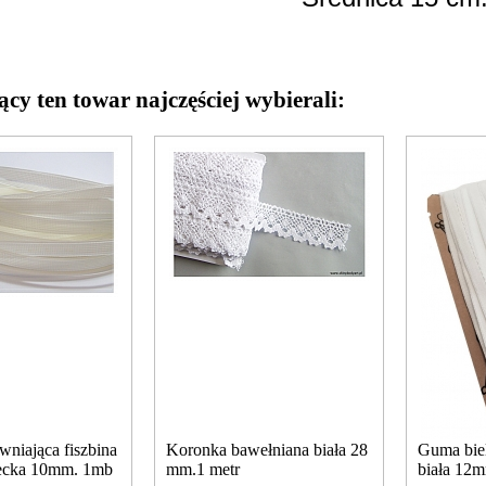
ący ten towar najczęściej wybierali:
wniająca fiszbina
Koronka bawełniana biała 28
Guma bie
iecka 10mm. 1mb
mm.1 metr
biała 12