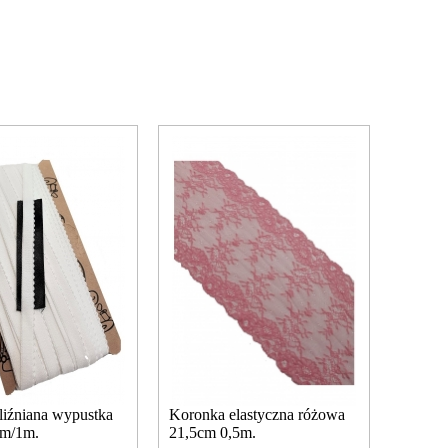
liźniana wypustka
Koronka elastyczna różowa
mm/1m.
21,5cm 0,5m.