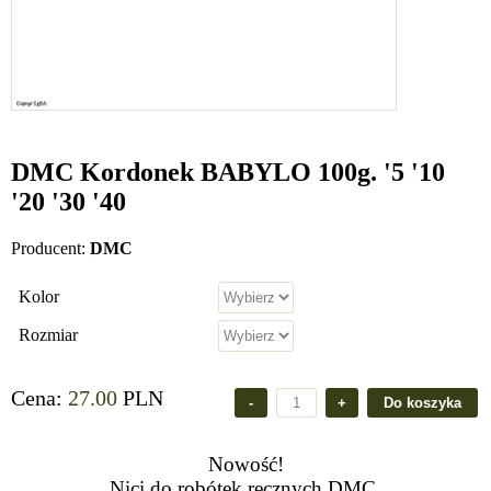
DMC Kordonek BABYLO 100g. '5 '10
'20 '30 '40
Producent:
DMC
Kolor
Rozmiar
Cena:
27.00
PLN
Nowość!
Nici do robótek ręcznych DMC.