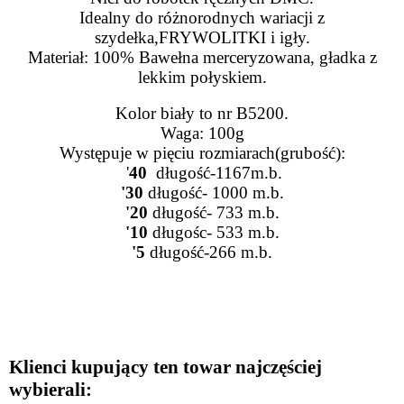
Idealny do różnorodnych wariacji z
szydełka,FRYWOLITKI i igły.
Materiał: 100% Bawełna merceryzowana, gładka z
lekkim połyskiem.
Kolor biały to nr B5200.
Waga: 100g
Występuje w pięciu rozmiarach(grubość):
'
4
0
długość-1167m.b.
'30
długość- 1000 m.b.
'20
długość- 733 m.b.
'10
długośc- 533 m.b.
'5
długość-266 m.b.
Klienci kupujący ten towar najczęściej
wybierali: