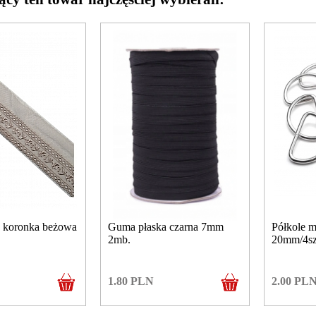
lu koronka beżowa
Guma płaska czarna 7mm
Półkole m
2mb.
20mm/4sz
1.80
PLN
2.00
PL