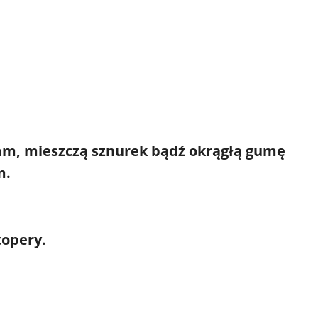
 mm, mieszczą sznurek bądź okrągłą gumę
m.
topery.