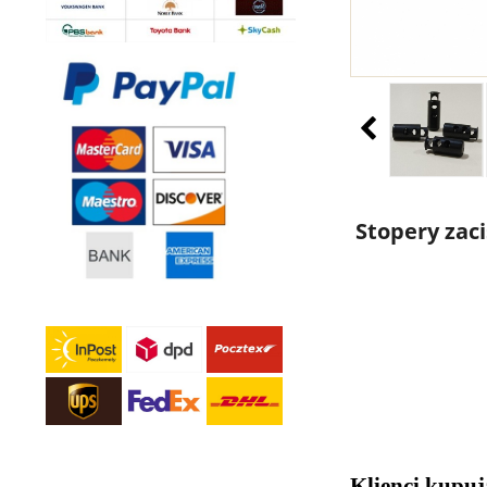
Stopery zac
Klienci kupuj