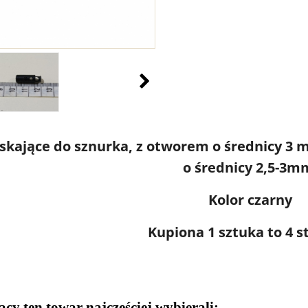
iskające do sznurka, z otworem o średnicy 3
o średnicy 2,5-3m
Kolor czarny
Kupiona 1 sztuka to 4 s
ący ten towar najczęściej wybierali: