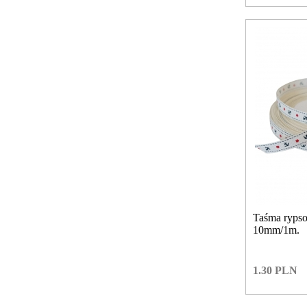
Taśma ryps
10mm/1m.
1.30
PLN