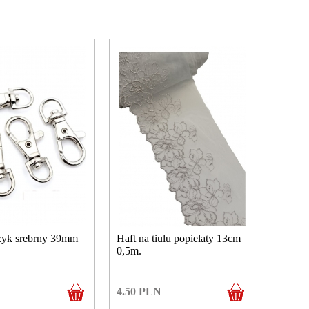
zyk srebrny 39mm
Haft na tiulu popielaty 13cm
0,5m.
N
4.50
PLN