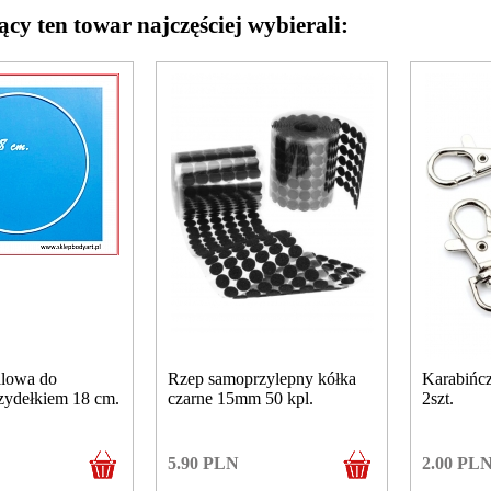
ący ten towar najczęściej wybierali:
alowa do
Rzep samoprzylepny kółka
Karabińc
szydełkiem 18 cm.
czarne 15mm 50 kpl.
2szt.
5.90
PLN
2.00
PL