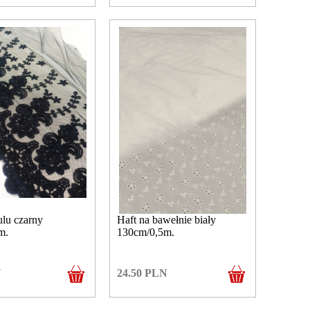
ulu czarny
Haft na bawełnie biały
m.
130cm/0,5m.
N
24.50
PLN