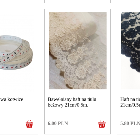
owa kotwice
Bawełniany haft na tiulu
Haft na ti
beżowy 21cm/0,5m.
21cm/0,5
6.00
PLN
5.80
PL