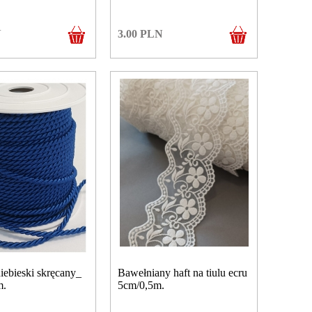
N
3.00
PLN
iebieski skręcany_
Bawełniany haft na tiulu ecru
m.
5cm/0,5m.