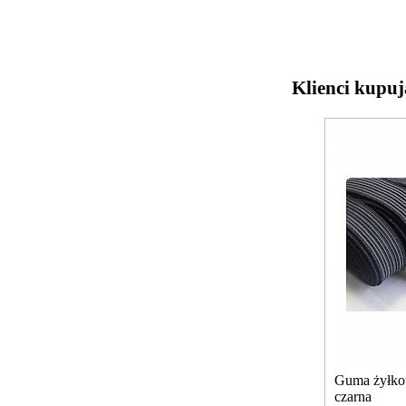
Klienci kupuj
Guma żyłk
czarna