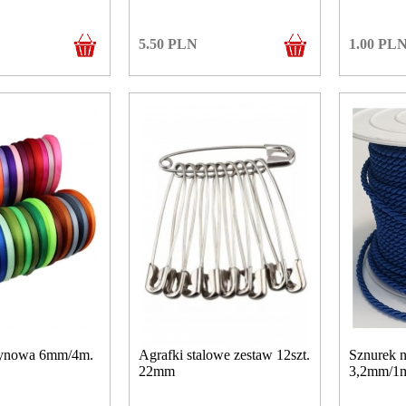
5.50
PLN
1.00
PL
tynowa 6mm/4m.
Agrafki stalowe zestaw 12szt.
Sznurek n
22mm
3,2mm/1