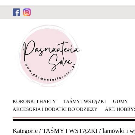
KORONKI I HAFTY
TAŚMY I WSTĄŻKI
GUMY
AKCESORIA I DODATKI DO ODZIEŻY
ART. HOBB
Kategorie
/
TAŚMY I WSTĄŻKI
/
lamówki i w