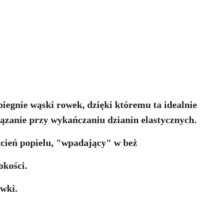
egnie wąski rowek, dzięki któremu ta idealnie
iązanie przy wykańczaniu dzianin elastycznych.
dcień popielu, "wpadający" w beż
kości.
ówki.