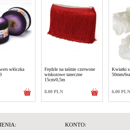
wers włóczka
Frędzle na taśmie czerwone
Kwiatki s
3
wiskozowe taneczne
50mm/6sz
15cm/0,5m
8.00
PLN
6.00
PL
ENIA:
KONTO: