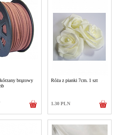
kórzany brązowy
Róża z pianki 7cm. 1 szt
mb
N
1.30
PLN