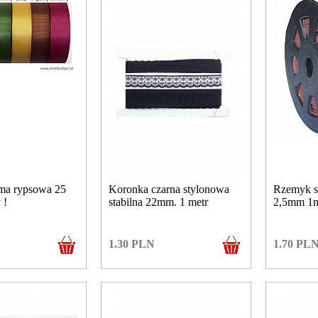
ma rypsowa 25
Koronka czarna stylonowa
Rzemyk s
 !
stabilna 22mm. 1 metr
2,5mm 1
1.30
PLN
1.70
PL