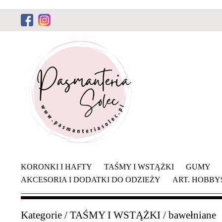
KORONKI I HAFTY
TAŚMY I WSTĄŻKI
GUMY
AKCESORIA I DODATKI DO ODZIEŻY
ART. HOBB
Kategorie
/
TAŚMY I WSTĄŻKI
/
bawełniane