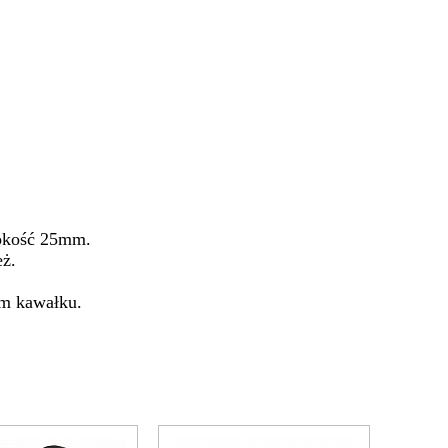
rokość 25mm.
eż.
m kawałku.