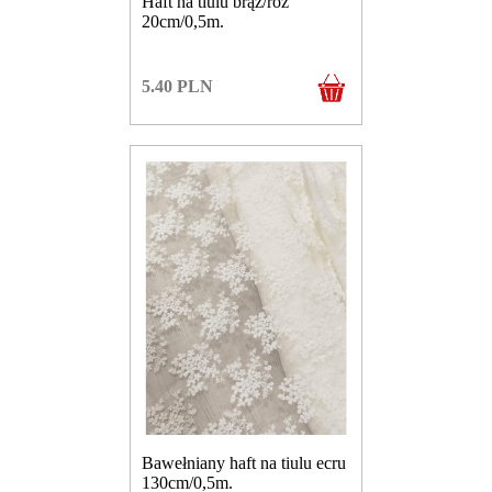
Haft na tiulu brąz/róż
20cm/0,5m.
5.40
PLN
Bawełniany haft na tiulu ecru
130cm/0,5m.