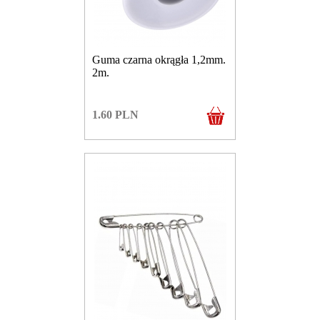
Guma czarna okrągła 1,2mm.
2m.
1.60
PLN