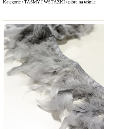
Kategorie
/
TAŚMY I WSTĄŻKI
/
pióra na taśmie