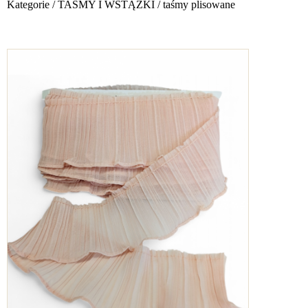
Kategorie
/
TAŚMY I WSTĄŻKI
/
taśmy plisowane