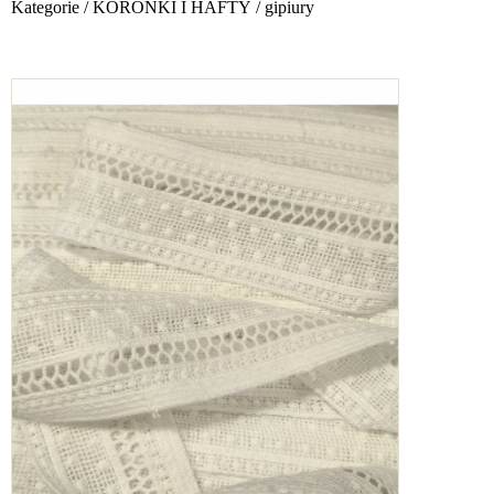
Kategorie
/
KORONKI I HAFTY
/
gipiury