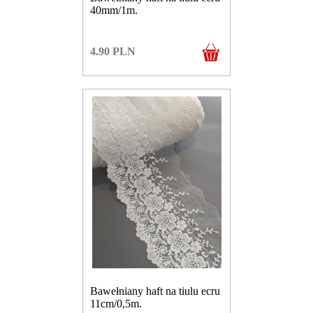
40mm/1m.
4.90
PLN
Bawełniany haft na tiulu ecru
11cm/0,5m.