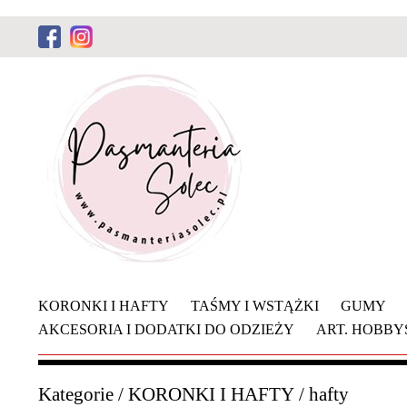
KORONKI I HAFTY
TAŚMY I WSTĄŻKI
GUMY
AKCESORIA I DODATKI DO ODZIEŻY
ART. HOBB
Kategorie
/
KORONKI I HAFTY
/
hafty