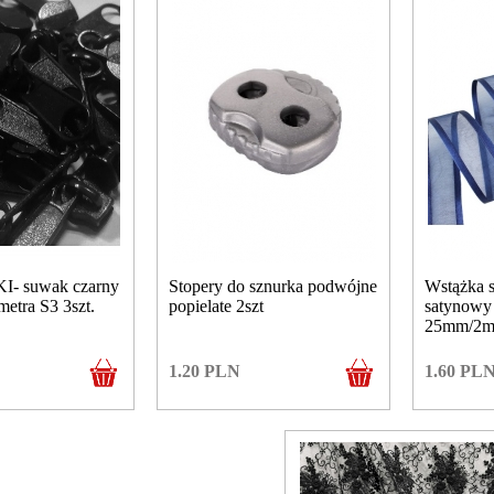
 suwak czarny
Stopery do sznurka podwójne
Wstążka 
metra S3 3szt.
popielate 2szt
satynowy 
25mm/2m
1.20
PLN
1.60
PL