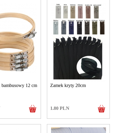
 bambusowy 12 cm
Zamek kryty 20cm
N
1.80
PLN