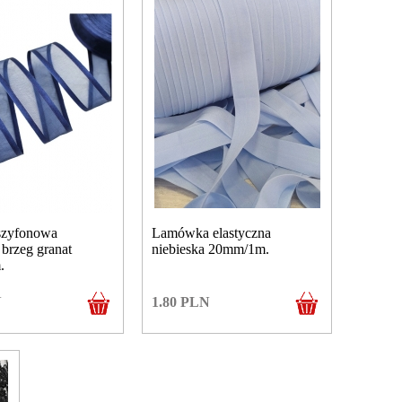
szyfonowa
Lamówka elastyczna
brzeg granat
niebieska 20mm/1m.
.
N
1.80
PLN