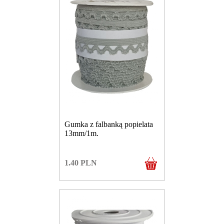
Gumka z falbanką popielata
13mm/1m.
1.40
PLN