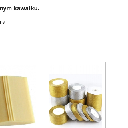
dnym kawałku.
tra