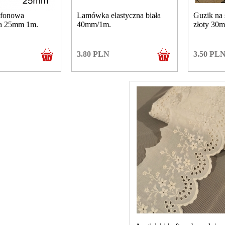
yfonowa
Lamówka elastyczna biała
Guzik na 
ta 25mm 1m.
40mm/1m.
złoty 30m
3.80
PLN
3.50
PL