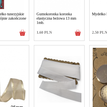
łko tunezyjskie
Gumokoronka koronka
Mydełko 
ójnie zakończone
elastyczna beżowa 13 mm
1mb.
1.60
PLN
2.50
PL