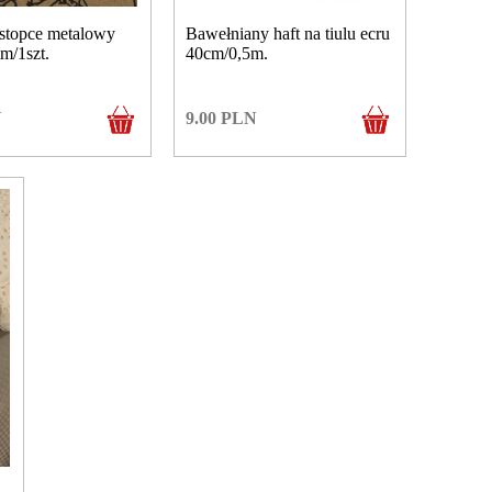
stopce metalowy
Bawełniany haft na tiulu ecru
m/1szt.
40cm/0,5m.
N
9.00
PLN