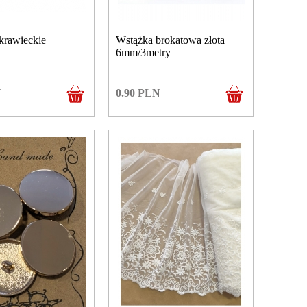
krawieckie
Wstążka brokatowa złota
6mm/3metry
N
0.90
PLN