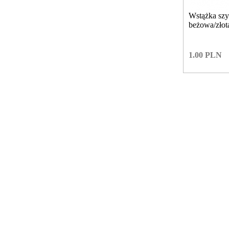
Wstążka sz
beżowa/zło
1.00
PLN