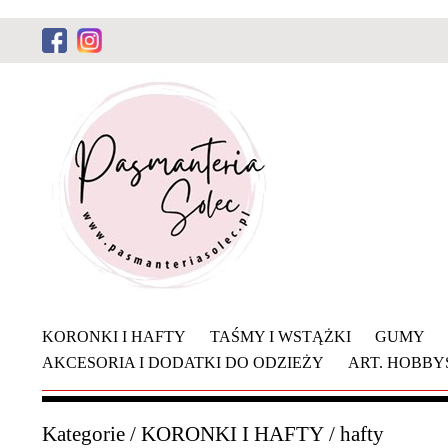
KORONKI I HAFTY
TAŚMY I WSTĄŻKI
GUMY
AKCESORIA I DODATKI DO ODZIEŻY
ART. HOBB
Kategorie
/
KORONKI I HAFTY
/
hafty