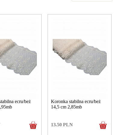
tabilna ecru/beż
Koronka stabilna ecru/beż
0,95mb
14,5 cm 2,85mb
N
13.50
PLN