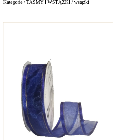
Kategorie
/
TAŚMY I WSTĄŻKI
/
wstążki