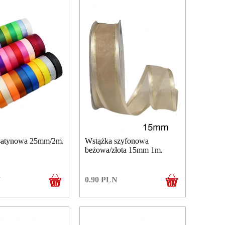
satynowa 25mm/2m.
Wstążka szyfonowa
beżowa/złota 15mm 1m.
N
0.90
PLN