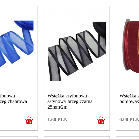
yfonowa
Wstążka szyfonowa
Wstążka 
rzeg chabrowa
satynowy brzeg czarna
bordowa/
25mm/2m.
1.60
PLN
0.90
PL