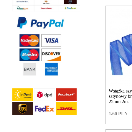
Wstążka sz
satynowy b
25mm 2m.
1.60
PLN