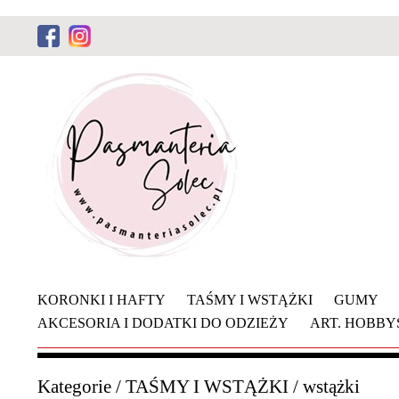
KORONKI I HAFTY
TAŚMY I WSTĄŻKI
GUMY
AKCESORIA I DODATKI DO ODZIEŻY
ART. HOBB
Kategorie
/
TAŚMY I WSTĄŻKI
/
wstążki