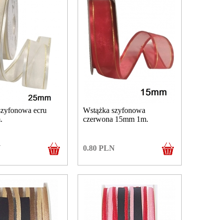
szyfonowa ecru
Wstążka szyfonowa
.
czerwona 15mm 1m.
N
0.80
PLN