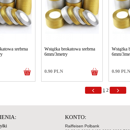
katowa srebrna
Wstążka brokatowa srebrna
Wstążka b
ry
6mm/3metry
6mm/3me
0.90
PLN
0.90
PL
1
2
ENIA:
KONTO:
yłki
Raiffeisen Polbank