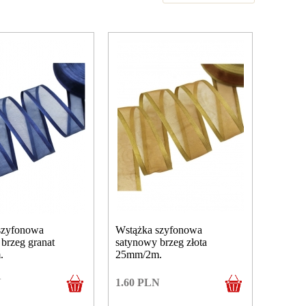
szyfonowa
Wstążka szyfonowa
brzeg granat
satynowy brzeg złota
.
25mm/2m.
N
1.60
PLN