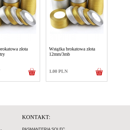
rokatowa złota
Wstążka brokatowa złota
try
12mm/3mb
N
1.00
PLN
KONTAKT:
PASMANTERIA SOLEC