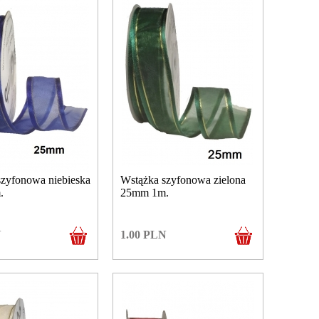
szyfonowa niebieska
Wstążka szyfonowa zielona
.
25mm 1m.
N
1.00
PLN