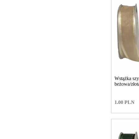
Wstążka sz
beżowa/zło
1.00
PLN