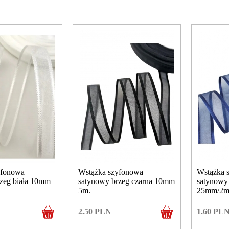
yfonowa
Wstążka szyfonowa
Wstążka 
zeg biała 10mm
satynowy brzeg czarna 10mm
satynowy 
5m.
25mm/2m
2.50
PLN
1.60
PL