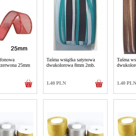
yfonowa
Taśma wstążka satynowa
Taśma ws
czerwona 25mm
dwukolorowa 8mm 2mb.
dwukolo
1.40
PLN
1.40
PL